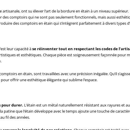
e artisanale, ont su élever l’art de la bordure en étain à un niveau supérieur.
éer des comptoirs qui ne sont pas seulement fonctionnels, mais aussi esthét
roduire des comptoirs en étain qui s’intègrent parfaitement à divers types d’
’est leur capacité à
se réinventer tout en respectant les codes de l’arti
 artistiques et esthétiques. Chaque pièce est soigneusement façonnée pour me
.
omptoirs en étain, sont travaillées avec une précision inégalée. Qu’il s’agiss
our offrir une esthétique élégante qui sublime l’espace.
s pour durer.
L’étain est un métal naturellement résistant aux rayures et au
 la patine que l’étain développe avec le temps ajoute une touche de caractère
u fil des années.
ur
assurer la longévité de nos créations.
Chaque comptoir est traité avec 