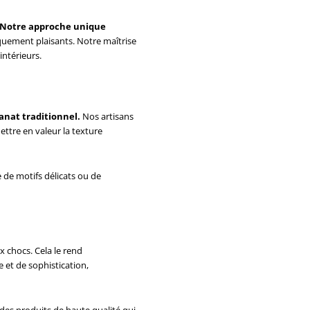
Notre approche unique
iquement plaisants. Notre maîtrise
intérieurs.
sanat traditionnel.
Nos artisans
ttre en valeur la texture
e de motifs délicats ou de
x chocs. Cela le rend
 et de sophistication,
des produits de haute qualité qui