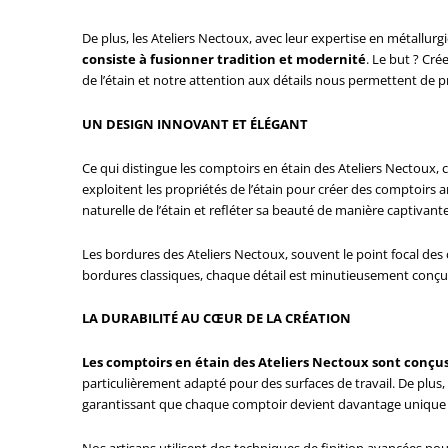
De plus, les Ateliers Nectoux, avec leur expertise en métallurgi
consiste à fusionner tradition et modernité
. Le but ? Cr
de l’étain et notre attention aux détails nous permettent de p
UN DESIGN INNOVANT ET ÉLÉGANT
Ce qui distingue les comptoirs en étain des Ateliers Nectoux, c
exploitent les propriétés de l’étain pour créer des comptoirs
naturelle de l’étain et refléter sa beauté de manière captivante
Les bordures des Ateliers Nectoux, souvent le point focal des c
bordures classiques, chaque détail est minutieusement conçu p
LA DURABILITÉ AU CŒUR DE LA CRÉATION
Les comptoirs en étain des Ateliers Nectoux sont conçu
particulièrement adapté pour des surfaces de travail. De plus,
garantissant que chaque comptoir devient davantage unique a
Nos artisans utilisent des techniques de finition avancées po