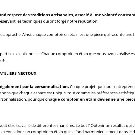
ond respect des traditions artisanales, associé à une volonté constan
éservant les techniques qui ont forgé notre réputation.
e approche. Ainsi, chaque comptoir en étain est une pièce qui raconte une hi
xpertise exceptionnelle. Chaque comptoir en étain que nous avons réalisé e
lle.
 ATELIERS NECTOUX
e également par la personnalisation.
Chaque projet que nous entrepreno
enons que chaque espace est unique, tout comme les préférences esthétique
ersonnalisation, pour que
chaque comptoir en étain devienne une pièce
ile, peut être travaillé de différentes manières. Le but ? Obtenir un résultat q
us créons donc un comptoir en étain qui se fond harmonieusement dans le 