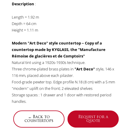
Description
:
Length = 1.92 m
Depth = 64 cm
Height = 1.11 m
Modern "Art Deco" style countertop – Copy of a
countertop made by KYGLASS, the "Manufacture
Rémoise de glacières et de Comptoirs"
Natural tint using a 1920s-1930s technique.
Three chrome-plated brass plates in
"Art Deco"
style, 146 x
116 mm, placed above each pilaster.
Food-grade pewter top. Edge profile N.18 (8 cm) with a 5 mm
"modern" uplift on the front; 2 elevated shelves
Storage spaces : 1 drawer and 1 door with restored period
handles.
← Back to
Request for a
countertops
quote