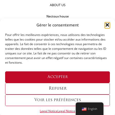
ABOUT US
Nectoux house
Gérer le consentement
Countertops
Our references
Pour offrir les meilleures expériences, nous utilisons des technologies
telles que les cookies pour stocker et/ou accéder aux informations des
appareils. Le fait de consentir à ces technologies nous permettra de
FOLLOW US
traiter des données telles que le comportement de navigation ou les ID
uniques sur ce site. Le fait de ne pas consentir ou de retirer son
consentement peut avoir un effet négatif sur certaines caractéristiques
et fonctions.
REQUEST FOR A QUOTATION
Accepter
Refuser
Voir les préférences
English
Legal Notice
Legal Notice
Copyright © 2024 LES ATELIERS NECTOUX | Designed By
Origin Creative Agency