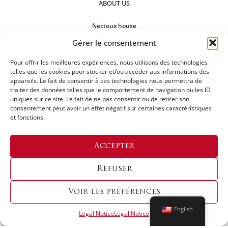
ABOUT US
Nectoux house
Gérer le consentement
Countertops
Our references
Pour offrir les meilleures expériences, nous utilisons des technologies
telles que les cookies pour stocker et/ou accéder aux informations des
appareils. Le fait de consentir à ces technologies nous permettra de
FOLLOW US
traiter des données telles que le comportement de navigation ou les ID
uniques sur ce site. Le fait de ne pas consentir ou de retirer son
consentement peut avoir un effet négatif sur certaines caractéristiques
et fonctions.
REQUEST FOR A QUOTATION
Accepter
Refuser
Voir les préférences
English
Legal Notice
Legal Notice
Copyright © 2024 LES ATELIERS NECTOUX | Designed By
Origin Creative Agency