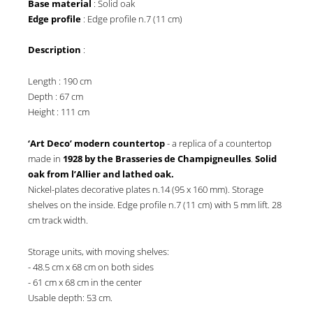
Base material
: Solid oak
Edge profile
: Edge profile n.7 (11 cm)
Description
:
Length : 190 cm
Depth : 67 cm
Height : 111 cm
‘Art Deco’ modern countertop
- a replica of a countertop
made in
1928 by the Brasseries de Champigneulles
.
Solid
oak from l’Allier and lathed oak.
Nickel-plates decorative plates n.14 (95 x 160 mm). Storage
shelves on the inside. Edge profile n.7 (11 cm) with 5 mm lift. 28
cm track width.
Storage units, with moving shelves:
- 48.5 cm x 68 cm on both sides
- 61 cm x 68 cm in the center
Usable depth: 53 cm.