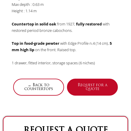
Max depth : 0.63 m
Height : 1.14 m
Countertop in solid oak
from 1927,
fully restored
with
restored period bronze cabochons.
Top in food-grade pewter
with Edge Profile n.4 (14 cm),
5
mm high lip
on the front. Raised top.
1 drawer, fitted interior, storage spaces (6 niches)
← Back to
Request for a
countertops
quote
REQUEST A QUOTE