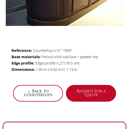
Reference:
Countertop n.57 "1900"
Base materials:
Period solid oak face + pewter top
Edge profile:
Edge profile n.27 (18.5 cm)
Dimensions:
1.95 m x 0.62 m H: 1.13 m
← Back to
Request for a
countertops
quote