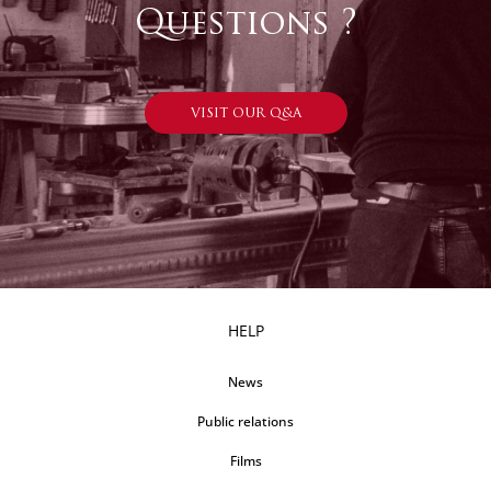
Questions ?
VISIT OUR Q&A
HELP
News
Public relations
Films