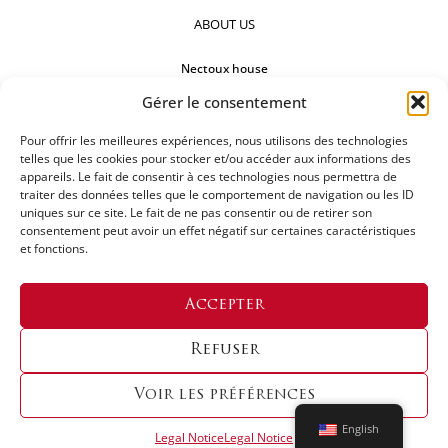
ABOUT US
Nectoux house
Gérer le consentement
Countertops
Pour offrir les meilleures expériences, nous utilisons des technologies
Our references
telles que les cookies pour stocker et/ou accéder aux informations des
appareils. Le fait de consentir à ces technologies nous permettra de
FOLLOW US
traiter des données telles que le comportement de navigation ou les ID
uniques sur ce site. Le fait de ne pas consentir ou de retirer son
consentement peut avoir un effet négatif sur certaines caractéristiques
et fonctions.
REQUEST FOR A QUOTATION
Accepter
Refuser
Voir les préférences
English
Legal Notice
Legal Notice
Copyright © 2024 LES ATELIERS NECTOUX | Designed By
Origin Creative Agency