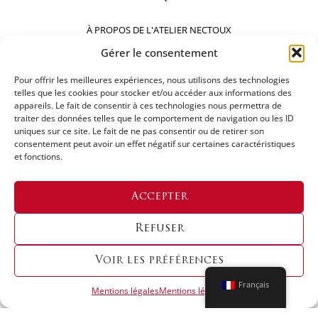
À PROPOS DE L'ATELIER NECTOUX
Gérer le consentement
La maison
Pour offrir les meilleures expériences, nous utilisons des technologies
Comptoirs
telles que les cookies pour stocker et/ou accéder aux informations des
appareils. Le fait de consentir à ces technologies nous permettra de
Nos réalisations
traiter des données telles que le comportement de navigation ou les ID
uniques sur ce site. Le fait de ne pas consentir ou de retirer son
SUIVEZ-NOUS
consentement peut avoir un effet négatif sur certaines caractéristiques
et fonctions.
Accepter
DEMANDEZ UN DEVIS
Refuser
Voir les préférences
Français
Mentions légales
Mentions légales
Copyright © 2024 LES ATELIERS NECTOUX | Designed By
Origin Creative Agency