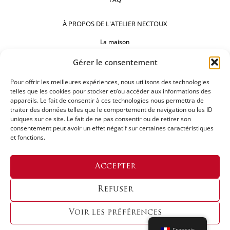
À PROPOS DE L'ATELIER NECTOUX
La maison
Comptoirs
Gérer le consentement
Nos réalisations
Pour offrir les meilleures expériences, nous utilisons des technologies
telles que les cookies pour stocker et/ou accéder aux informations des
appareils. Le fait de consentir à ces technologies nous permettra de
SUIVEZ-NOUS
traiter des données telles que le comportement de navigation ou les ID
uniques sur ce site. Le fait de ne pas consentir ou de retirer son
consentement peut avoir un effet négatif sur certaines caractéristiques
et fonctions.
DEMANDEZ UN DEVIS
Accepter
Refuser
Voir les préférences
Copyright © 2024 LES ATELIERS NECTOUX | Designed By
Origin Creative Agency