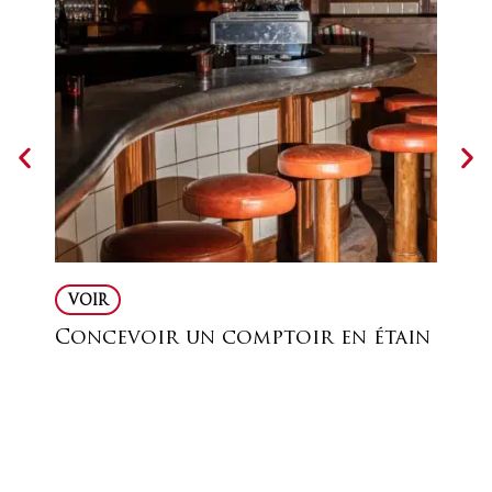
VOIR
VO
Concevoir un comptoir en étain
Le
At