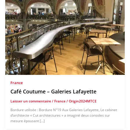
France
Café Coutume – Galeries Lafayette
Laisser un commentaire
/
France
/
Origin2024MTCE
Bordure utilisée : Bordure N°19 Aux Galeries Lafayette, Le cabinet
d’architecte « Cut architectures » a imaginé deux consoles sur
mesure épousant […]