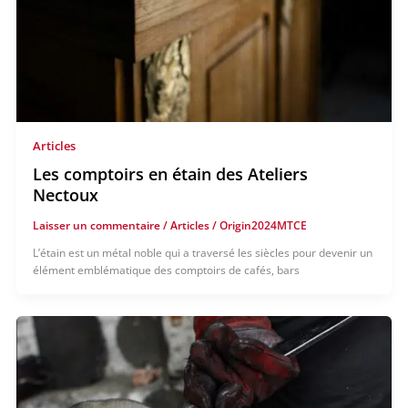
Articles
Les comptoirs en étain des Ateliers
Nectoux
Laisser un commentaire
/
Articles
/
Origin2024MTCE
L’étain est un métal noble qui a traversé les siècles pour devenir un
élément emblématique des comptoirs de cafés, bars