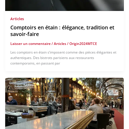
Articles
Comptoirs en étain : élégance, tradition et
savoir-faire
Laisser un commentaire
/
Articles
/
Origin2024MTCE
Les comptoirs en étain s’imposent comme des pièces élégantes et
authentiques. Des bistrots parisiens aux restaurants
contemporains, en passant par