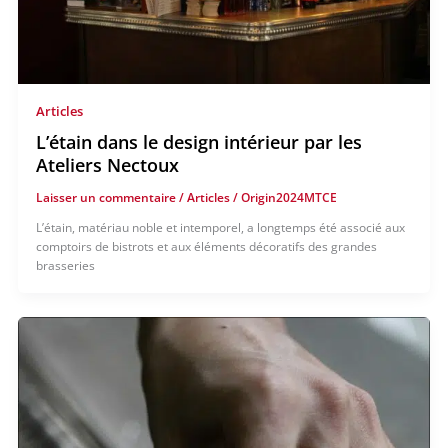
Articles
L’étain dans le design intérieur par les
Ateliers Nectoux
Laisser un commentaire
/
Articles
/
Origin2024MTCE
L’étain, matériau noble et intemporel, a longtemps été associé aux
comptoirs de bistrots et aux éléments décoratifs des grandes
brasseries