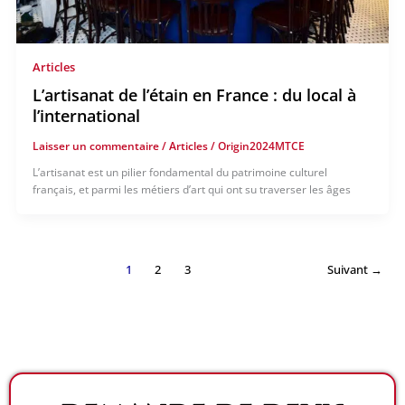
Articles
L’artisanat de l’étain en France : du local à
l’international
Laisser un commentaire
/
Articles
/
Origin2024MTCE
L’artisanat est un pilier fondamental du patrimoine culturel
français, et parmi les métiers d’art qui ont su traverser les âges
1
2
3
Suivant
→