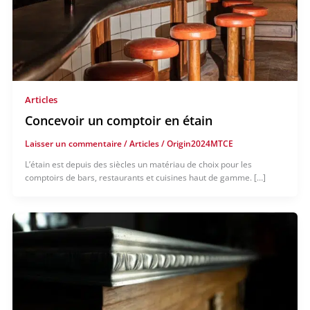
Articles
Concevoir un comptoir en étain
Laisser un commentaire
/
Articles
/
Origin2024MTCE
L’étain est depuis des siècles un matériau de choix pour les
comptoirs de bars, restaurants et cuisines haut de gamme. […]