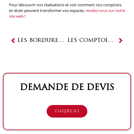
Pour découvrir nos réalisations et voir comment nos comptoirs
en étain peuvent transformer vos espaces,
rendez-vous sur notre
site web
!
Précédent
Suiv
Les bordures de comptoir : un détail qui fait toute la différence
Les comptoirs en étain des Ateliers Nectoux : de Dax à l’international
DEMANDE DE DEVIS
CLIQUEZ ICI