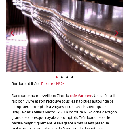
Bordure utilisée :
Bordure N°24
S’accouder au merveilleux Zinc du
café Varenne
. Un café où il
fait bon vivre et l’on retrouve tous les habitués autour de ce
somptueux comptoir à vagues : « un savoir spécifique et
unique des Ateliers Nectoux ». La bordure N°24 orne de façon
grandiose, presque royale ce comptoir. Très luxueuse, elle
habille magnifiquement le lieu grâce à des reliefs presque
majestueux et un relevage de 5 mm sur le devant. Les