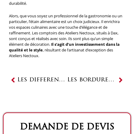
durabilité.
Alors, que vous soyez un professionnel de la gastronomie ou un
particulier, l’étain alimentaire est un choix judicieux. Il enrichira
vos espaces culinaires avec une touche d’élégance et de
raffinement. Les comptoirs des Ateliers Nectoux, situés à Dax,
sont conçus et réalisés avec soin. Ils sont plus qu’un simple
élément de décoration.
Il s’agit d’un investissement dans la
qualité et le style
, résultant de l’artisanat d’exception des
Ateliers Nectoux.
Précédent
Suiv
Les différentes étapes pour fabriquer un comptoir
Les bordures de comptoir : un détail qui fait toute la différence
DEMANDE DE DEVIS