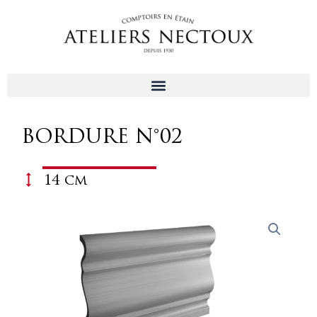
Aller
au
contenu
BORDURE N°02
14 cm