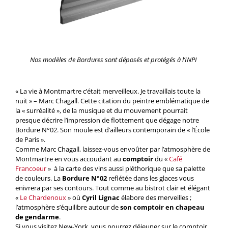
Nos modèles de Bordures sont déposés et protégés à l’INPI
« La vie à Montmartre c’était merveilleux. Je travaillais toute la
nuit » – Marc Chagall. Cette citation du peintre emblématique de
la « surréalité », de la musique et du mouvement pourrait
presque décrire l’impression de flottement que dégage notre
Bordure N°02. Son moule est d’ailleurs contemporain de « l’École
de Paris ».
Comme Marc Chagall, laissez-vous envoûter par l’atmosphère de
Montmartre en vous accoudant au
comptoir
du «
Café
Francoeur
» à la carte des vins aussi pléthorique que sa palette
de couleurs. La
Bordure N°02
reflétée dans les glaces vous
enivrera par ses contours. Tout comme au bistrot clair et élégant
«
Le Chardenoux
» où
Cyril Lignac
élabore des merveilles ;
l’atmosphère s’équilibre autour de
son comptoir en chapeau
de gendarme
.
Si vous visitez New-York, vous pourrez déjeuner sur le comptoir