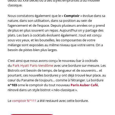
début du XXe siècle) ou à des styles empruntés à du mobilier
classique.
Nous constatons également que le «
Comptoir
» évolue dans sa
nature, dans son utilisation, dans sa position au sein de
l’agencement et de l’espace. Depuis plusieurs années on y prend
de plus en plus souvent un repas. Aujourd’hui on y partage des
plats. Les bars à cocktails évoluent également ; tout est conçu
sous vos yeux, et les bouteilles, les composantes de votre
mélange sont exposées au même niveau que votre verre. On a
besoin de pistes bien plus larges.
C’est ainsi que nous avons conçu le nouveau bar à cocktails
du
Park Hyatt Paris-Vendôme
avec une bordure sur-mesure. Les
Bistrots ont besoin de temps, de langueur et de souvenirs… et
pourtant, ces nouvelles bordures y ont déjà trouvé leur place, au
cœur du Paname de toujours… comme à l’étranger. La bordure
n°103
orne le comptoir du tout nouveau
Paris Auber Café
,
rénové dans un style bistrot « néo-classique ».
Le
comptoir N°111
a été restauré avec cette bordure.