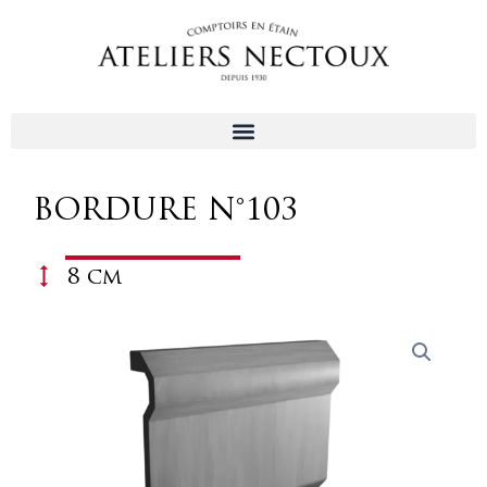
Aller
au
contenu
BORDURE N°103
8 cm