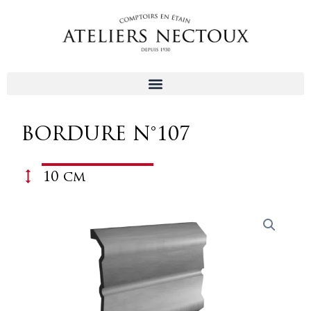
Aller
au
contenu
BORDURE N°107
10 cm