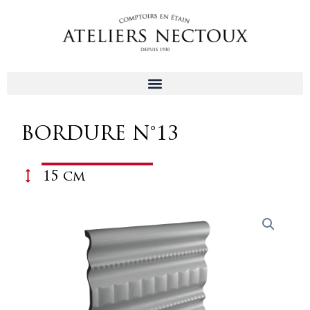
Aller
au
contenu
BORDURE N°13
15 cm