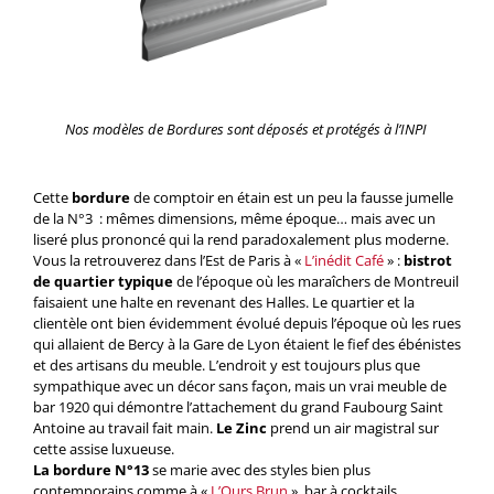
Nos modèles de Bordures sont déposés et protégés à l’INPI
Cette
bordure
de comptoir en étain est un peu la fausse jumelle
de la N°3 : mêmes dimensions, même époque… mais avec un
liseré plus prononcé qui la rend paradoxalement plus moderne.
Vous la retrouverez dans l’Est de Paris à «
L’inédit Café
» :
bistrot
de quartier typique
de l’époque où les maraîchers de Montreuil
faisaient une halte en revenant des Halles. Le quartier et la
clientèle ont bien évidemment évolué depuis l’époque où les rues
qui allaient de Bercy à la Gare de Lyon étaient le fief des ébénistes
et des artisans du meuble. L’endroit y est toujours plus que
sympathique avec un décor sans façon, mais un vrai meuble de
bar 1920 qui démontre l’attachement du grand Faubourg Saint
Antoine au travail fait main.
Le Zinc
prend un air magistral sur
cette assise luxueuse.
La bordure N°13
se marie avec des styles bien plus
contemporains comme à «
L’Ours Brun
», bar à cocktails,