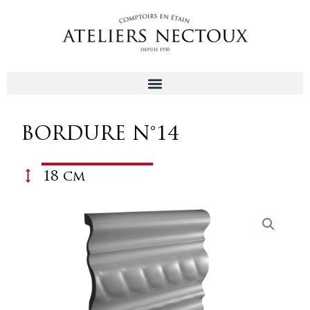
Aller
au
contenu
BORDURE N°14
18 cm