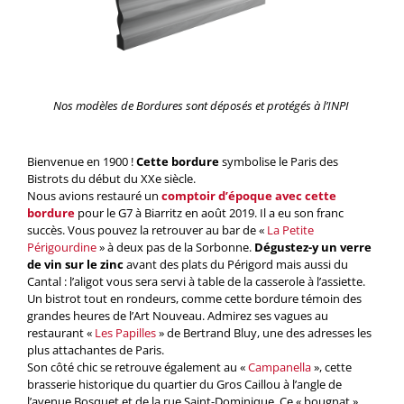
Nos modèles de Bordures sont déposés et protégés à l’INPI
Bienvenue en 1900 !
Cette bordure
symbolise le Paris des
Bistrots du début du XXe siècle.
Nous avions restauré un
comptoir d’époque avec cette
bordure
pour le G7 à Biarritz en août 2019. Il a eu son franc
succès. Vous pouvez la retrouver au bar de «
La Petite
Périgourdine
» à deux pas de la Sorbonne.
Dégustez-y un verre
de vin sur le zinc
avant des plats du Périgord mais aussi du
Cantal : l’aligot vous sera servi à table de la casserole à l’assiette.
Un bistrot tout en rondeurs, comme cette bordure témoin des
grandes heures de l’Art Nouveau. Admirez ses vagues au
restaurant «
Les Papilles
» de Bertrand Bluy, une des adresses les
plus attachantes de Paris.
Son côté chic se retrouve également au «
Campanella
», cette
brasserie historique du quartier du Gros Caillou à l’angle de
l’avenue Bosquet et de la rue Saint-Dominique. Ce « bougnat »