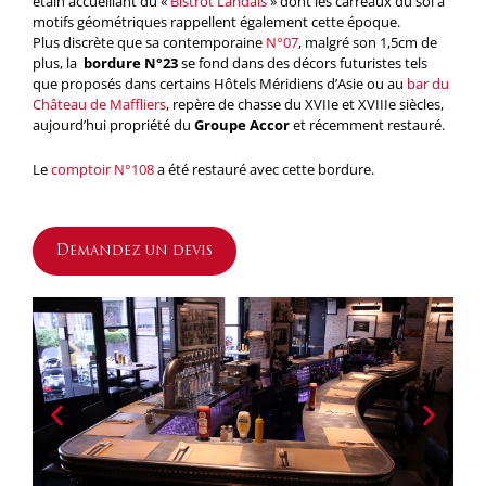
étain accueillant du «
Bistrot Landais
» dont les carreaux du sol à
motifs géométriques rappellent également cette époque.
Plus discrète que sa contemporaine
N°07
, malgré son 1,5cm de
plus, la
bordure N°23
se fond dans des décors futuristes tels
que proposés dans certains Hôtels Méridiens d’Asie ou au
bar du
Château de Maffliers
, repère de chasse du XVIIe et XVIIIe siècles,
aujourd’hui propriété du
Groupe Accor
et récemment restauré.
Le
comptoir N°108
a été restauré avec cette bordure.
Demandez un devis