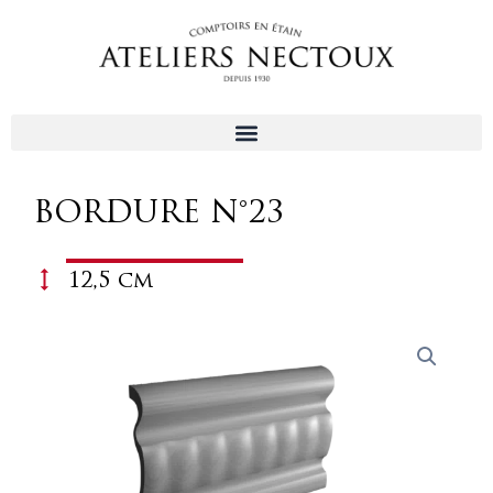
Aller
au
contenu
BORDURE N°23
12,5 cm