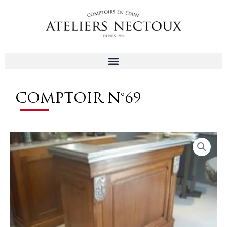
Aller
au
contenu
COMPTOIR N°69