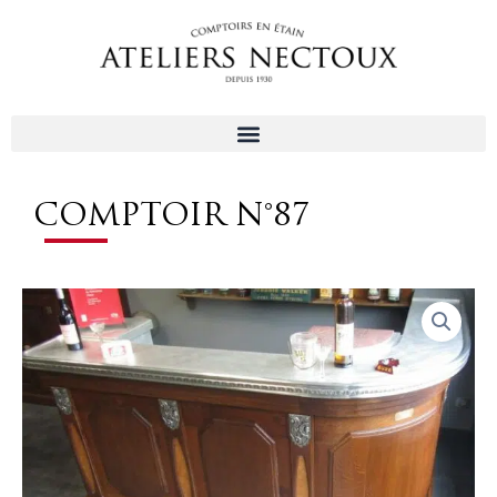
Aller
au
contenu
COMPTOIR N°87