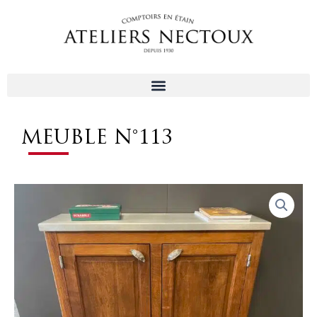
Aller
au
contenu
MEUBLE N°113