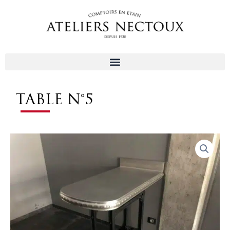
Aller
au
contenu
TABLE N°5