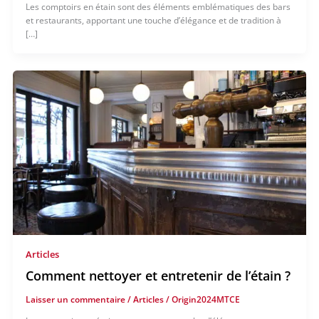
Les comptoirs en étain sont des éléments emblématiques des bars
et restaurants, apportant une touche d’élégance et de tradition à
[…]
Articles
Comment nettoyer et entretenir de l’étain ?
Laisser un commentaire
/
Articles
/
Origin2024MTCE