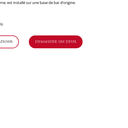
e, est installé sur une base de bar d’origine.
is
ations
demander un devis