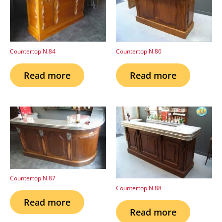
Countertop N.84
Countertop N.86
Read more
Read more
Countertop N.87
Countertop N.88
Read more
Read more