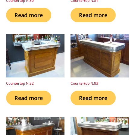
Countertop N.80
Countertop N.81
Read more
Read more
Countertop N.82
Countertop N.83
Read more
Read more