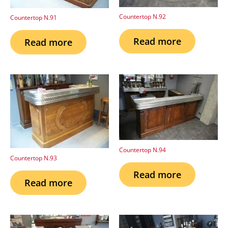
Countertop N.92
Countertop N.91
Read more
Read more
Countertop N.94
Countertop N.93
Read more
Read more