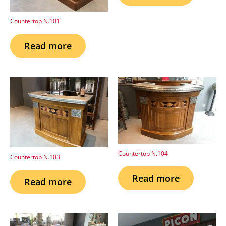
Countertop N.101
Read more
Countertop N.104
Countertop N.103
Read more
Read more