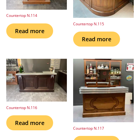
Countertop N.114
Countertop N.115
Read more
Read more
Countertop N.116
Read more
Countertop N.117