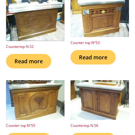
Counter top N°53
Countertop N.52
Read more
Read more
Counter top N°55
Countertop N.56