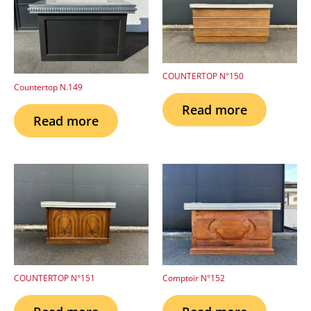
COUNTERTOP N°150
Countertop N.149
Read more
Read more
COUNTERTOP N°151
Comptoir N°152