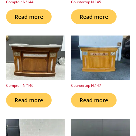
Comptoir N°144
Countertop N.145
Read more
Read more
Comptoir N°146
Countertop N.147
Read more
Read more