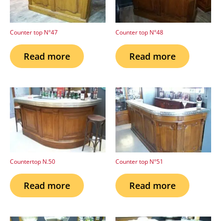
Counter top N°47
Counter top N°48
Read more
Read more
Countertop N.50
Counter top N°51
Read more
Read more