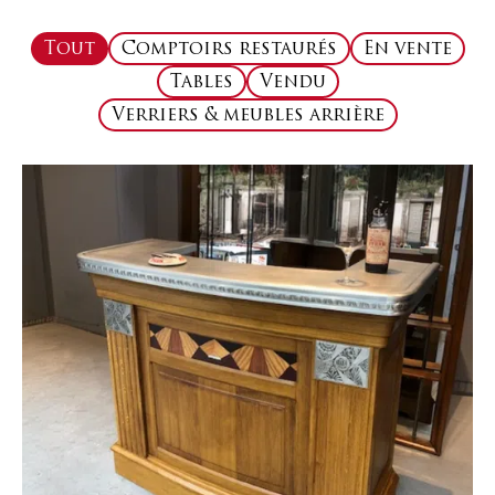
Tout
Comptoirs restaurés
En vente
Tables
Vendu
Verriers & meubles arrière
Page
Page
Page